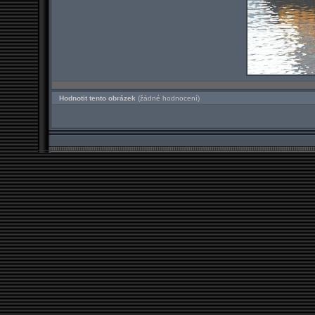
Hodnotit tento obrázek
(žádné hodnocení)