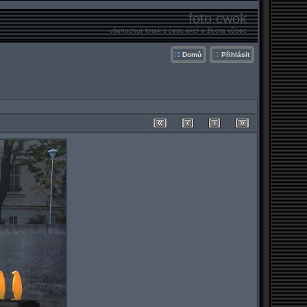
foto.cwok
všehochuť fotek z cest, akcí a života vůbec
Domů
Přihlásit