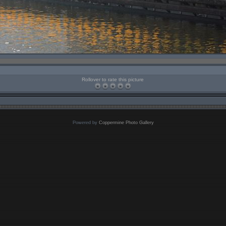
Rollover to rate this picture
Powered by
Coppermine Photo Gallery