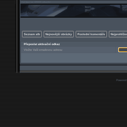
Seznam alb
Nejnovější obrázky
Poslední komentáře
Nejprohlíže
Přeposlat aktivační odkaz
Vložte Vaši emailovou adresu
Powered