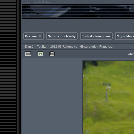
Seznam alb
Nejnovější obrázky
Poslední komentáře
Nejprohlíže
Domů
>
Toulky
>
2011-07 Rakousko - Hinterstoder, Rinnergut
OBR